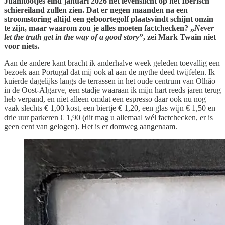
Juanitootjes eind januari 2026 het levenslicht op het Iberisch
schiereiland zullen zien. Dat er negen maanden na een
stroomstoring altijd een geboortegolf plaatsvindt schijnt onzin
te zijn, maar waarom zou je alles moeten factchecken? „
Never
let the truth get in the way of a good story
”, zei Mark Twain niet
voor niets.
Aan de andere kant bracht ik anderhalve week geleden toevallig een
bezoek aan Portugal dat mij ook al aan de mythe deed twijfelen. Ik
kuierde dagelijks langs de terrassen in het oude centrum van Olhâo
in de Oost-Algarve, een stadje waaraan ik mijn hart reeds jaren terug
heb verpand, en niet alleen omdat een espresso daar ook nu nog
vaak slechts € 1,00 kost, een biertje € 1,20, een glas wijn € 1,50 en
drie uur parkeren € 1,90 (dit mag u allemaal wél factchecken, er is
geen cent van gelogen). Het is er domweg aangenaam.