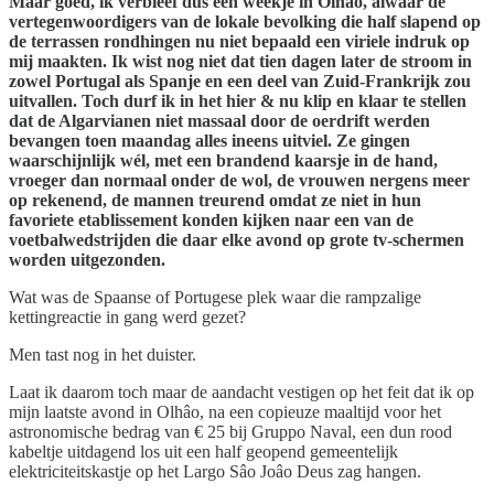
Maar goed, ik verbleef dus een weekje in Olhâo, alwaar de
vertegenwoordigers van de lokale bevolking die half slapend op
de terrassen rondhingen nu niet bepaald een viriele indruk op
mij maakten. Ik wist nog niet dat tien dagen later de stroom in
zowel Portugal als Spanje en een deel van Zuid-Frankrijk zou
uitvallen. Toch durf ik in het hier & nu klip en klaar te stellen
dat de Algarvianen niet massaal door de oerdrift werden
bevangen toen maandag alles ineens uitviel. Ze gingen
waarschijnlijk wél, met een brandend kaarsje in de hand,
vroeger dan normaal onder de wol, de vrouwen nergens meer
op rekenend, de mannen treurend omdat ze niet in hun
favoriete etablissement konden kijken naar een van de
voetbalwedstrijden die daar elke avond op grote tv-schermen
worden uitgezonden.
Wat was de Spaanse of Portugese plek waar die rampzalige
kettingreactie in gang werd gezet?
Men tast nog in het duister.
Laat ik daarom toch maar de aandacht vestigen op het feit dat ik op
mijn laatste avond in Olhâo, na een copieuze maaltijd voor het
astronomische bedrag van € 25 bij Gruppo Naval, een dun rood
kabeltje uitdagend los uit een half geopend gemeentelijk
elektriciteitskastje op het Largo Sâo Joâo Deus zag hangen.