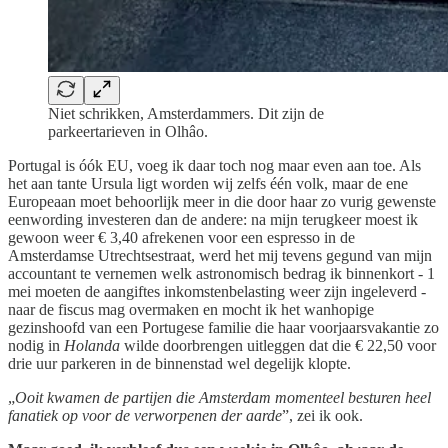
Niet schrikken, Amsterdammers. Dit zijn de
parkeertarieven in Olhâo.
Portugal is óók EU, voeg ik daar toch nog maar even aan toe. Als
het aan tante Ursula ligt worden wij zelfs één volk, maar de ene
Europeaan moet behoorlijk meer in die door haar zo vurig gewenste
eenwording investeren dan de andere: na mijn terugkeer moest ik
gewoon weer € 3,40 afrekenen voor een espresso in de
Amsterdamse Utrechtsestraat, werd het mij tevens gegund van mijn
accountant te vernemen welk astronomisch bedrag ik binnenkort - 1
mei moeten de aangiftes inkomstenbelasting weer zijn ingeleverd -
naar de fiscus mag overmaken en mocht ik het wanhopige
gezinshoofd van een Portugese familie die haar voorjaarsvakantie zo
nodig in
Holanda
wilde doorbrengen uitleggen dat die € 22,50 voor
drie uur parkeren in de binnenstad wel degelijk klopte.
„
Ooit kwamen de partijen die Amsterdam momenteel besturen heel
fanatiek op voor de verworpenen der aarde
”, zei ik ook.