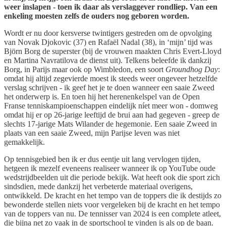
weer inslapen - toen ik daar als verslaggever rondliep. Van een
enkeling moesten zelfs de ouders nog geboren worden.
Wordt er nu door kersverse twintigers gestreden om de opvolging
van Novak Djokovic (37) en Rafaël Nadal (38), in ‘mijn’ tijd was
Björn Borg de superster (bij de vrouwen maakten Chris Evert-Lloyd
en Martina Navratilova de dienst uit). Telkens beleefde ik dankzij
Borg, in Parijs maar ook op Wimbledon, een soort
Groundhog Day
:
omdat hij altijd zegevierde moest ik steeds weer ongeveer hetzelfde
verslag schrijven - ik geef het je te doen wanneer een saaie Zweed
het onderwerp is. En toen hij het herenenkelspel van de Open
Franse tenniskampioenschappen eindelijk níet meer won - domweg
omdat hij er op 26-jarige leeftijd de brui aan had gegeven - greep de
slechts 17-jarige Mats Wilander de hegemonie. Een saaie Zweed in
plaats van een saaie Zweed, mijn Parijse leven was niet
gemakkelijk.
Op tennisgebied ben ik er dus eentje uit lang vervlogen tijden,
hetgeen ik mezelf eveneens realiseer wanneer ik op YouTube oude
wedstrijdbeelden uit die periode bekijk. Wat heeft ook die sport zich
sindsdien, mede dankzij het verbeterde materiaal overigens,
ontwikkeld. De kracht en het tempo van de toppers die ik destijds zo
bewonderde stellen niets voor vergeleken bij de kracht en het tempo
van de toppers van nu. De tennisser van 2024 is een complete atleet,
die bijna net zo vaak in de sportschool te vinden is als op de baan.