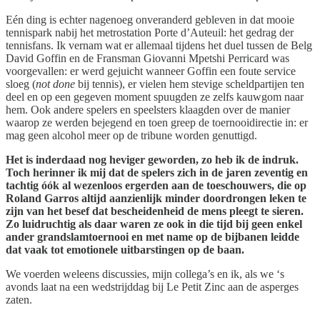
Eén ding is echter nagenoeg onveranderd gebleven in dat mooie
tennispark nabij het metrostation Porte d’Auteuil: het gedrag der
tennisfans. Ik vernam wat er allemaal tijdens het duel tussen de Belg
David Goffin en de Fransman Giovanni Mpetshi Perricard was
voorgevallen: er werd gejuicht wanneer Goffin een foute service
sloeg (
not done
bij tennis), er vielen hem stevige scheldpartijen ten
deel en op een gegeven moment spuugden ze zelfs kauwgom naar
hem. Ook andere spelers en speelsters klaagden over de manier
waarop ze werden bejegend en toen greep de toernooidirectie in: er
mag geen alcohol meer op de tribune worden genuttigd.
Het is inderdaad nog heviger geworden, zo heb ik de indruk.
Toch herinner ik mij dat de spelers zich in de jaren zeventig en
tachtig óók al wezenloos ergerden aan de toeschouwers, die op
Roland Garros altijd aanzienlijk minder doordrongen leken te
zijn van het besef dat bescheidenheid de mens pleegt te sieren.
Zo luidruchtig als daar waren ze ook in die tijd bij geen enkel
ander grandslamtoernooi en met name op de bijbanen leidde
dat vaak tot emotionele uitbarstingen op de baan.
We voerden weleens discussies, mijn collega’s en ik, als we ‘s
avonds laat na een wedstrijddag bij Le Petit Zinc aan de asperges
zaten.