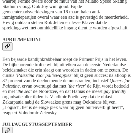
waarbij Femke dwars door de muur van het Milano Speed Skating
Stadium vloog. Ook Joy wint goud. Bij de
gemeenteraadsverkiezingen van 18 maart halen anti-
immigratiepartijen overal waar een azc is gevestigd de meerderheid.
Hevig ontdaan stellen Rob Jetten en Jesse Klaver dat de
spreidingswet met onmiddellijke ingang dient te worden afgeschaft.
APRIL/MEI/JUNI
Een bejaarde kantlijnkrabbelaar roept de Primeur Prijs in het leven.
De bijbehorende trofee wil hij uitreiken aan de eerste Nederlandse
beleidsmaker die erin slaagt om woorden in daden om te zetten. De
cursus ’
Palestina voor palliewappies
’ blijkt geen succes: na afloop is
87 procent van de deelnemende demonstranten, inclusief
Queers for
Palestine
, ervan overtuigd dat met ’
the river
’ de Rijn wordt bedoeld
en met ’
the sea
’ de Noordzee, en dat Hamas de meest
gay-friendly
organisatie aller tijden is. Vladimir Poetin zeg dat de oblast
Zakarpattia nabij de Slowaakse grens mag Oekraïens blijven.
„Logisch, het is de enige plek waar hij geen buitenverblijf heeft”,
reageert Volodomir Zelensky.
JULI/AUGUSTUS/SEPTEMBER