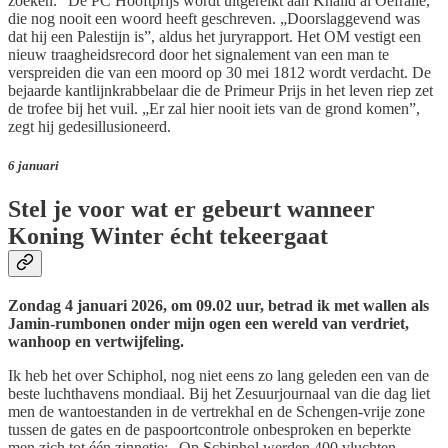
zoeken.” De PC Hooftprijs wordt uitgereikt aan Khalid al Oefralie,
die nog nooit een woord heeft geschreven. „Doorslaggevend was
dat hij een Palestijn is”, aldus het juryrapport. Het OM vestigt een
nieuw traagheidsrecord door het signalement van een man te
verspreiden die van een moord op 30 mei 1812 wordt verdacht. De
bejaarde kantlijnkrabbelaar die de Primeur Prijs in het leven riep zet
de trofee bij het vuil. „Er zal hier nooit iets van de grond komen”,
zegt hij gedesillusioneerd.
6 januari
Stel je voor wat er gebeurt wanneer
Koning Winter écht tekeergaat
Zondag 4 januari 2026, om 09.02 uur, betrad ik met wallen als
Jamin-rumbonen onder mijn ogen een wereld van verdriet,
wanhoop en vertwijfeling.
Ik heb het over Schiphol, nog niet eens zo lang geleden een van de
beste luchthavens mondiaal. Bij het Zesuurjournaal van die dag liet
men de wantoestanden in de vertrekhal en de Schengen-vrije zone
tussen de gates en de paspoortcontrole onbesproken en beperkte
men zich tot één zinnetje: „Op Schiphol werden 400 vluchten