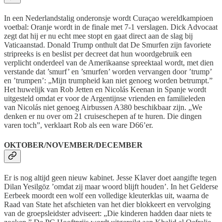
In een Nederlandstalig onderonsje wordt Curaçao wereldkampioen
voetbal: Oranje wordt in de finale met 7-1 verslagen. Dick Advocaat
zegt dat hij er nu echt mee stopt en gaat direct aan de slag bij
Vaticaanstad. Donald Trump onthult dat De Smurfen zijn favoriete
stripreeks is en beslist per decreet dat hun woordgebruik een
verplicht onderdeel van de Amerikaanse spreektaal wordt, met dien
verstande dat ’smurf’ en ’smurfen’ worden vervangen door ’trump’
en ’trumpen’: „Mijn trumpheid kan niet genoeg worden betrumpt.”
Het huwelijk van Rob Jetten en Nicolás Keenan in Spanje wordt
uitgesteld omdat er voor de Argentijnse vrienden en familieleden
van Nicolás niet genoeg Airbussen A380 beschikbaar zijn. „We
denken er nu over om 21 cruiseschepen af te huren. Die dingen
varen toch”, verklaart Rob als een ware D66’er.
OKTOBER/NOVEMBER/DECEMBER
Er is nog altijd geen nieuw kabinet. Jesse Klaver doet aangifte tegen
Dilan Yesilgöz ’omdat zij maar woord blijft houden’. In het Gelderse
Eerbeek moordt een wolf een volledige kleuterklas uit, waarna de
Raad van State het afschieten van het dier blokkeert en vervolging
van de groepsleidster adviseert: „Die kinderen hadden daar niets te