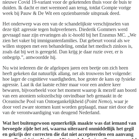
nieuwe Covid 19-variant voor de geketenden thuis voor de buis te
duiden. Ik dacht er met weemoed aan terug, totdat Gompie vorige
week bij Pauw & De Wit een opzienbarende uitspraak deed.
Het onderwerp was een van de schandelijkste verschijnselen van
deze tijd: agressie tegen hulpverleners. Diederik Gommers werd
gevraagd naar zijn ervaringen als ic-hoofd bij het Erasmus MC. „We
zien het vaker bij immigrantenfamilies. Dat gebeurt vooral als we
willen stoppen met een behandeling, omdat het medisch zinloos is,
zoals dat bij wet is geregeld. Dan krijg je daar ruzie over, er is
onbegrip.”, antwoordde hij.
Nu wist iedereen die de afgelopen jaren een beetje om zich heen
heeft gekeken dat natuurlijk allang, net als trouwens het volgende:
hoe lager de cognitieve vaardigheden, hoe groter de kans op fysieke
agressie. Laat ik dat laatste echter maar voor een andere keer
bewaren, bijvoorbeeld voor het moment waarop ik mezelf aan boord
van een anoniem solozeilschip onvindbaar heb gemaakt in de
Oceanische Pool van Ontoegankelijkheid (
Point Nemo
), waar je
door veel zware stormen kunt worden geplaagd, maar niet door die
van de verontwaardiging van deugend Nederland.
Wat het buitengewoon opmerkelijk maakte was dat iemand van
bevoegde zijde het zei, waarna uiteraard onmiddellijk het gegil
en gekrijs der correcten die dat niet accepteerden een aanvang