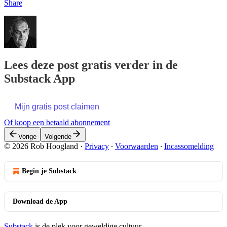
Share
Lees deze post gratis verder in de
Substack App
Mijn gratis post claimen
Of koop een betaald abonnement
Vorige
Volgende
© 2026 Rob Hoogland
·
Privacy
∙
Voorwaarden
∙
Incassomelding
Begin je Substack
Download de App
Substack
is de plek voor geweldige cultuur