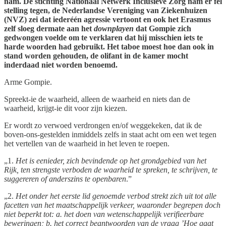
nam. De stichting Nationaal Netwerk Inclusieve Zorg nam er fel
stelling tegen, de Nederlandse Vereniging van Ziekenhuizen
(NVZ) zei dat iederéén agressie vertoont en ook het Erasmus
zelf sloeg dermate aan het
downplayen
dat Gompie zich
gedwongen voelde om te verklaren dat hij misschien iets te
harde woorden had gebruikt. Het taboe moest hoe dan ook in
stand worden gehouden, de olifant in de kamer mocht
inderdaad niet worden benoemd.
Arme Gompie.
Spreekt-ie de waarheid, alleen de waarheid en niets dan de
waarheid, krijgt-ie dit voor zijn kiezen.
Er wordt zo verwoed verdrongen en/of weggekeken, dat ik de
boven-ons-gestelden inmiddels zelfs in staat acht om een wet tegen
het vertellen van de waarheid in het leven te roepen.
„1.
Het is eenieder, zich bevindende op het grondgebied van het
Rijk, ten strengste verboden de waarheid te spreken, te schrijven, te
suggereren of anderszins te openbaren
.”
„2.
Het onder het eerste lid genoemde verbod strekt zich uit tot alle
facetten van het maatschappelijk verkeer, waaronder begrepen doch
niet beperkt tot: a. het doen van wetenschappelijk verifieerbare
beweringen; b. het correct beantwoorden van de vraag ’Hoe gaat