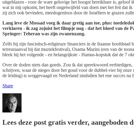
uitgeblazen - voor de ware gelovige het hoogst bereikbare is, geloof ik
wat in mij opkomt, het heeft ongetwijfeld van doen met het feit dat ik
zij zich ook bevinden, meedogenloos door de Israëliers te grazen zulle
Lang leve de Mossad voeg ik daar gretig aan toe, plus: toedeledo
verklaren - ik zag zojuist het filmpje nog - dat het bloed van de
Springer: Teheran was zijn zwanenzang.
Zelfs bij zijn fascistisch-religieuze financiers in de Iraanse hoofdst
terreuraanval bij dat muziekfestival), Osama Mazini (een van de toon
bleek hij het volgende - en belangrijkste - Hamas-kopstuk dat de 7 o
Over de doden niets dan goeds. Zou ik dat spreekwoord eerbiedigen, d
schrijven, waar de nieges door het goud voor de dubbel-vier bij onze 
de leiding) is weggevaagd en Nederland sindsdien het ene succes na h
Share
Lees deze post gratis verder, aangeboden 