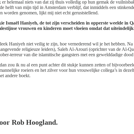
 er helemaal niets van dat zij thuis volledig op hun gemak de vuilnisbak
 de helft van mijn tijd in Amsterdam verblijf, dat inmiddels een stinke
n worden genomen, lijkt mij niet echt geruststellend.
kie Ismaël Haniyeh, de tot zijn verscheiden in opperste weelde in Q
 Palestijnse vrouwen en kinderen moet vloeien omdat dat uiteindelijk
ad bleek Haniyeh niet veilig te zijn, hoe vernederend wil je het hebben
aangevende religieuze leiders), Saleh Al-Arouri (oprichter van de Al-Q
ktober-terreur van die islamitische gangsters met een gewelddadige doo
an zou ik nu al een punt achter dit stukje kunnen zetten of bijvoorbe
mannelijke roeiers en het zilver voor hun vrouwelijke collega’s in deze
et andere boekt.
door Rob Hoogland.