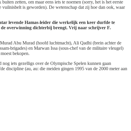
 buiten zetten, om maar eens iets te noemen (sorry, het is het eerste
nde vuilnisbelt is geworden). De wetenschap dat zij hoe dan ook, waar
atar levende Hamas-leider die werkelijk een keer durfde te
 de overwinning dichterbij brengt. Vrij naar schrijver F.
. Na Murad Abu Murad (hoofd luchtmacht), Ali Qadhi (brein achter de
assam-brigades) en Marwan Issa (sous-chef van de militaire vleugel)
d moest bekopen.
eld nog iets gezelligs over de Olympische Spelen kunnen gaan
lfde discipline (au, au: die meiden gingen 1995 van de 2000 meter aan