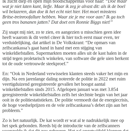
Ik zucht diep en open mijn boodschappentas voor haar:
“Doe maar
wat je niet laten kunt, liefje. Maar ik zeg je alvast dit: als ik de boel
wil belazeren, dan doe ik het echt niet hier. Het moet minstens
Britse-treinroofallure hebben. Waar zie je me voor aan? Ik ga toch
geen tros bananen jatten? Dat doet een Ronnie Biggs niet!”
Zij snapt mij niet, zo te zien, en aangezien u misschien geen idee
heeft waarom ik dit vertel citeer ik hier toch eerst maar even, ter
verduidelijking, dat artikel in De Volkskrant: “De opmars van
zelfscankassa’s gaat hand in hand met een stijging van
winkeldiefstallen. Supermarkten moeten alles uit de kast halen in de
strijd tegen proletarisch winkelen, van software die gele uien herkent
tot de oude vertrouwde steekproef.”
En: “Ook in Nederland verwisselen klanten steeds vaker het mijn en
dijn. Na een jarenlange daling noteerde de politie in 2022 met ruim
veertigduizend geregistreerde gevallen het hoogst aantal
winkeldiefstallen sinds 2015. Afgelopen januari was met 3.854
geregistreerde winkeldiefstallen zelfs het slechtste begin van het jaar
ooit in de politiestatistieken. De politie vermoedt dat de energiecrisis,
de hoge voedselprijzen en de vele zelfscankassa’s debet zijn aan het
probleem.”
Zo is het natuurlijk. De kat wordt er wat al te nadrukkelijk mee op
het spek gebonden. Reeds bij de introductie van de zelfscanners
voorspelde ik dat dit zou gebeuren. Het zal ongetwijfeld kloppen dat