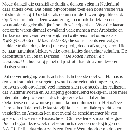
Mede dankzij die eenzijdige duiding denken velen in Nederland
daar anders over. Dat bleek bijvoorbeeld toen een korte versie van
dit stuk dinsdag 10 oktober als column in de T werd gepubliceerd.
Op X viel mij niet alleen waardering, maar ook kritiek ten deel,
waaronder de gebruikelijke hoon & scheldpartijen. Voor die laatste
categorie waren ditmaal opvallend vaak mensen met Arabische en
Turkse namen verantwoordelijk, en twitteraars met
handles
als
XgRQ9727666 en MkxG5927787, die soms slechts één volger
hadden: trollen dus, die mij nieuwsgierig deden afvragen, terwijl ik
ze naar hartenlust blokte, welke organisaties daarachter schuilen. De
deconfiture van Johan Derksen -
“De Joden hebben dit
veroorzaakt”
: hoe krijg je het uit je strot - had de avond tevoren al
plaatsgevonden.
Dat de vernietiging van Israël slechts het eerste doel van Hamas is
(en van Iran, niet te vergeten) wordt door velen niet ingezien, zoals
trouwens ook opvallend veel mensen zich nog steeds niet realiseren
dat Vladimir Poetin en Xi Jinping goedkeurend toekijken. Hoe meer
internationale problemen, des te groter de kans dat zij hun
Oekraïense en Taiwanese plannen kunnen doorzetten. Het naïeve
Europa heeft de boel de laatste vijftig jaar in militair opzicht laten
versloffen en Amerika kan niet overal de scheidsrechter blijven
spelen. Dat weten de Russische en Chinese leiders maar al te goed.
Poetin begon deze week niet voor niets over een oorlog tegen de
NATO. Er ligt daardoor zelfs een Derde Wereldoorlog op de loer.