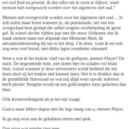
eet veel fruit en groente. Ik doe alles om in vorm te blijven, want
mensen met overgewicht worden over het algemeen niet oud.”
Mensen met overgewicht worden over het algemeen niet oud… Je
zult zoiets maar lezen wanneer je, als pensionado, net van een
weegschaal bent gestapt die subiet wegens overbelasting de geest
gaf. Ik scheel slechts vijftien jaar met die ouwe Afrikaner, dus ik
maak meteen maar een afspraak met Memento Mori, de
uitvaartonderneming bij ons in het dorp.
I’m done
, want ik eet ook
nog eens veel brood, met dikke lagen roomboter uiteraard.
Weet u wat ik het leukste vind van de golfsport, meneer Player? De
nazit. De negentiende hole, met sloten bier en schalen vol bruin
fruit, vooral wanneer je door serveersters wordt bediend die net
doen alsof zij het lonken niet kunnen laten. Het is er drukker dan in
de gemiddelde fitnesszaal en wat mij altijd weer opvalt: iedereen
heeft plezier. Nergens wordt op een golfcomplex meer gelachen dan
daar.
Oók levensverlengend als je het mij vraagt.
Gaat u maar lekker slapen met die lege maag van u, meneer Player.
Ik ga nog even aan de gebakken eieren met spek.
Dan maar wat minder lang mee.