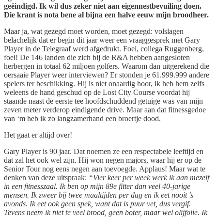
geëindigd. Ik wil dus zeker niet aan eigennestbevuiling doen.
Die krant is nota bene al bijna een halve eeuw mijn broodheer.
Maar ja, wat gezegd moet worden, moet gezegd: volslagen
belachelijk dat er begin dit jaar weer een vraaggesprek met Gary
Player in de Telegraaf werd afgedrukt. Foei, collega Ruggenberg,
foei! De 146 landen die zich bij de R&A hebben aangesloten
herbergen in totaal 62 miljoen golfers. Waarom dan uitgerekend die
oersaaie Player weer interviewen? Er stonden je 61.999.999 andere
spelers ter beschikking. Hij is niet onaardig hoor, ik heb hem zelfs
weleens de hand geschud op de Lost City Course voordat hij
staande naast de eerste tee hoofdschuddend getuige was van mijn
zeven meter verderop eindigende drive. Maar aan dat fitnessgedoe
van ‘m heb ik zo langzamerhand een broertje dood.
Het gaat er altijd over!
Gary Player is 90 jaar. Dat noemen ze een respectabele leeftijd en
dat zal het ook wel zijn. Hij won negen majors, waar hij er op de
Senior Tour nog eens negen aan toevoegde. Applaus! Maar wat te
denken van deze uitspraak:
“Vier keer per week werk ik aan mezelf
in een fitnesszaal. Ik ben op mijn 89e fitter dan veel 40-jarige
mensen. Ik zweer bij twee maaltijden per dag en ik eet nooit ’s
avonds. Ik eet ook geen spek, want dat is puur vet, dus vergif.
Tevens neem ik niet te veel brood, geen boter, maar wel olijfolie. Ik